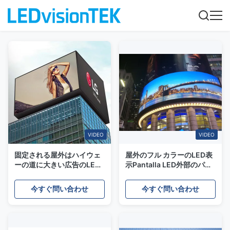
VIDEO
VIDEO
固定される屋外はハイウェ
屋外のフル カラーのLED表
ーの道に大きい広告のLED
示Pantalla LED外部のパラ
表示掲示板を取付ける
グラフEventos
今すぐ問い合わせ
今すぐ問い合わせ