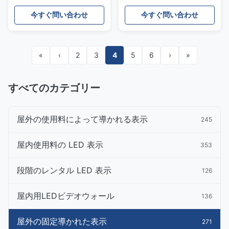
修理されたLED表示P4
れたデジタル表示装置TVの
P6.67 P8 P10
壁を防水します
今すぐ問い合わせ
今すぐ問い合わせ
«
‹
2
3
4
5
6
›
»
すべてのカテゴリー
屋外の使用料によって導かれる表示
245
屋内使用料の LED 表示
353
段階のレンタル LED 表示
126
屋内用LEDビデオウォール
136
屋外の固定導かれた表示
271