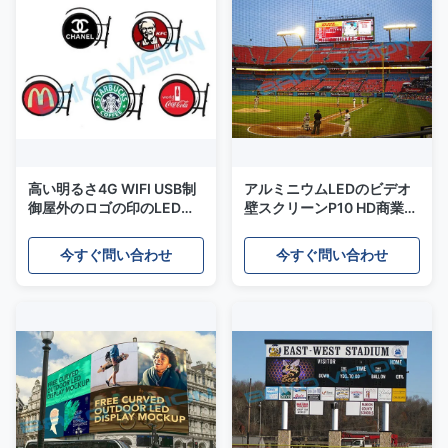
高い明るさ4G WIFI USB制
アルミニウムLEDのビデオ
御屋外のロゴの印のLED表
壁スクリーンP10 HD商業
示
IP65高い定義LEDモジュー
ル
今すぐ問い合わせ
今すぐ問い合わせ