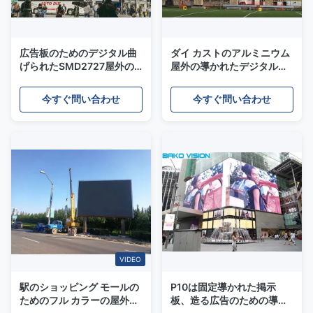
広告板のためのデジタル曲
ダイ カストのアルミニウム
げられたSMD2727屋外の
屋外の導かれたデジタル表
フル カラーLEDビデオ壁P8
記1024X768mm広告の
Billboardasは
今すぐ問い合わせ
今すぐ問い合わせ
VIDEO
駅のショッピング モールの
P10は固定導かれた掲示
ためのフル カラーの屋外の
板、造る広告のための導か