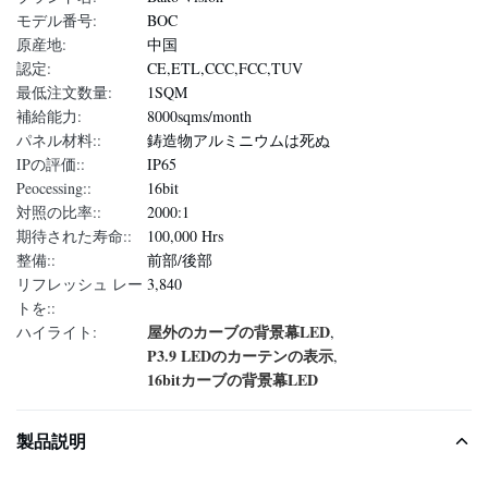
モデル番号:
BOC
原産地:
中国
認定:
CE,ETL,CCC,FCC,TUV
最低注文数量:
1SQM
補給能力:
8000sqms/month
パネル材料::
鋳造物アルミニウムは死ぬ
IPの評価::
IP65
Peocessing::
16bit
対照の比率::
2000:1
期待された寿命::
100,000 Hrs
整備::
前部/後部
リフレッシュ レー
3,840
トを::
屋外のカーブの背景幕LED
ハイライト:
,
P3.9 LEDのカーテンの表示
,
16bitカーブの背景幕LED
製品説明