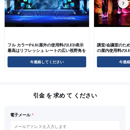
フル カラーP4.81屋外の使用料のLED表示
講堂/会議室のため
最高はリフレッシュ レートの広い視野角を
の屋内使用料のL
今連絡してください
今連
引金 を 求め て ください
電子メール
*