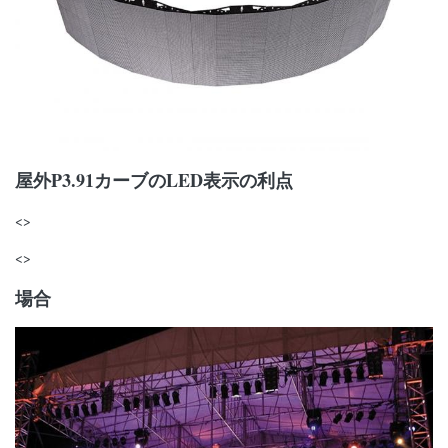
屋外P3.91カーブのLED表示の利点
<>
<>
場合