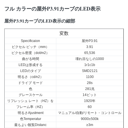
フル カラーの屋外P3.91カーブのLED表示
屋外P3.91カーブのLED表示の細部
変数
Specificaion
屋外P3.91
ピクセル ピッチ（mm）
3.91
ピクセル密度（dot/m2）
65,536
曲がる時間
壊れ目なしの1000
LEDは形成する
1r1c1b
LEDのタイプ
SMD2121
明るさ（cd/n2）
1100
ドライブ モード
28s
色
281兆
グレースケール
14ビット
リフレッシュ レート（HZ）を
1920年
フレーム率（HZ）
60
明るさAjustment
マニュアル/自動/リモート・コントロール
色Temperatur
9000±500k
最もよい観覧Distanc
≥3m