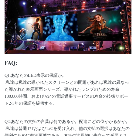
FAQ:
Q1:あなたのLED表示の保証か。
:私達は私達の導かれたスクリーンとの問題があれば私達の異なっ
た導かれた表示画面シリーズ、導かれたランプのための寿命
100,000時間、および7/24の電話返事サービスの寿命の技術サポー
ト2-3年の保証を提供する。
Q2:あなたの支払の言葉は何であるか。配達にどの位かかるかか。
:私達は普通T/TおよびL/Cを受け入れ、他の支払の選択はあなたの
便利のために交渉可能である。30%の沈殿物は先立って必要とさ