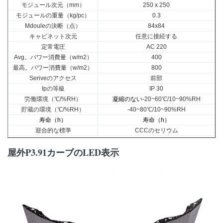
モジュール次元（mm）
250 x 250
モジュールの重量（kg/pc）
0.3
Mdouleの決断（点）
84x84
キャビネット次元
任意に接続する
定常電圧
AC 220
Avg。パワー消費量（w/m2）
400
最高。パワー消費量（w/m2）
800
Seriveのアクセス
前部
Ipの等級
IP 30
労働環境（℃/%RH）
凝縮のない
-20~60℃/10~90%RH
貯蔵の環境（℃/%RH）
-40~80℃/10~90%RH
寿命（h）
寿命（h）
迎合的な標準
CCCのセリウム
屋外P3.91カーブのLED表示