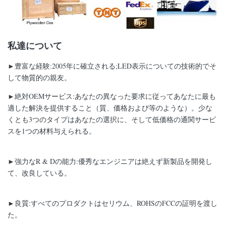
私達について
►豊富な経験:2005年に確立される;LED表示についての技術的でそ
して物質的の親友。
►絶対OEMサービス:あなたの異なった要求に従ってあなたに最も
適した解決を提供すること（質、価格および等のような）。少な
くとも3つのタイプはあなたの選択に、そして低価格の通関サービ
スを1つの材料与えられる。
►強力なR & Dの能力:優秀なエンジニアは絶えず新製品を開発し
て、改良している。
►良質:すべてのプロダクトはセリウム、ROHSのFCCの証明を渡し
た。