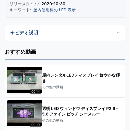
リリースタイム:
2020-10-30
キーワード:
屋内使用料の LED 表示
ビデオ説明
深センBako Vision Technology Co., Ltd.製の高品質
おすすめ動画
屋内レンタルLEDディスプレイP3.91 Pantallasをご
覧ください。結婚式、コンサート、会議に最適で、
このLEDビデオパネルは組み立てが簡単で軽量設
屋内レンタルLEDディスプレイ 鮮やかな輝
計、そして素晴らしいビジュアルを提供します。こ
き
その他の動画
の会社紹介ビデオで、その特徴と用途について詳し
00:14
く学びましょう。
透明 LED ウィンドウ ディスプレイ P2.6 -
5.6 ファイン ピッチ シースルー
その他の動画
00:19