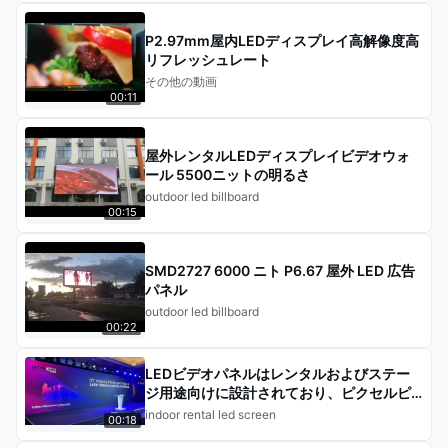
P2.97mm屋内LEDディスプレイ高解像度高
リフレッシュレート
その他の動画
00:11
屋外レンタルLEDディスプレイビデオウォ
ール 5500ニットの明るさ
outdoor led billboard
00:15
SMD2727 6000 ニト P6.67 屋外 LED 広告
パネル
outdoor led billboard
00:22
LEDビデオパネルはレンタルおよびステー
ジ用途向けに設計されており、ピクセルピ
ッチは1.9mm、2.6mm、2.9mm、3.9mm
indoor rental led screen
00:18
です。