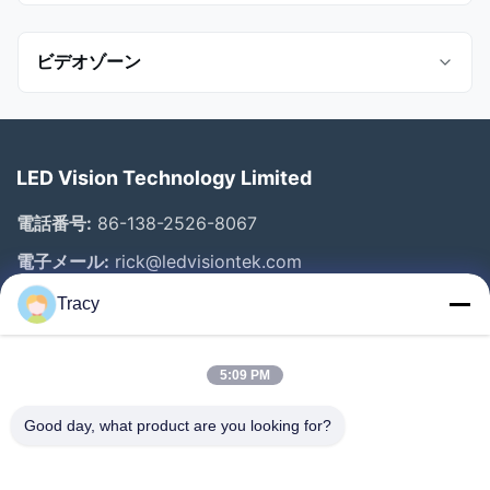
ビデオゾーン
すべての動画
LED Vision Technology Limited
Indoor fixed installation
電話番号:
86-138-2526-8067
outdoor led billboard
電子メール:
rick@ledvisiontek.com
indoor led poster
Tracy
クイックリンク
Fine pitch led display
5:09 PM
家
indoor rental led screen
プロダクト
Good day, what product are you looking for?
outdoor rental led display
私達について